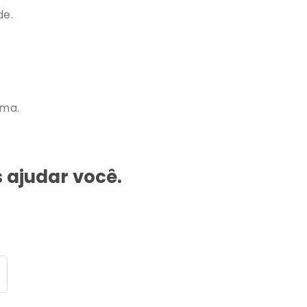
de.
ema.
 ajudar você.